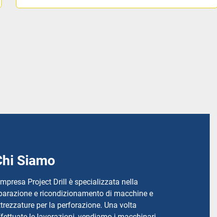
Chi Siamo
'impresa Project Drill è specializzata nella
iparazione e ricondizionamento di macchine e
ttrezzature per la perforazione. Una volta
ffettuate le lavorazioni, vendiamo i macchinari