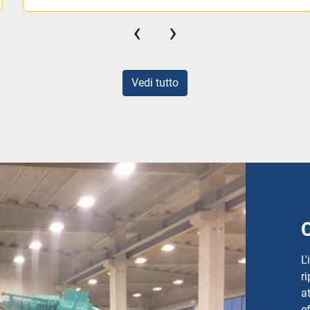
‹
›
Vedi tutto
L
r
a
e