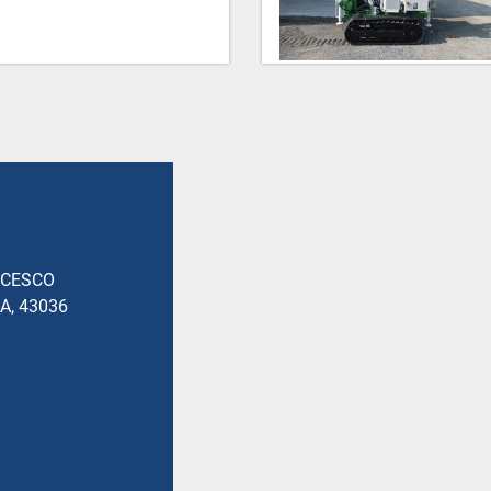
NCESCO
A, 43036