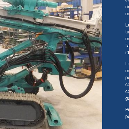
r
m
L
t
m
f
i
I
m
p
c
c
g
P
p