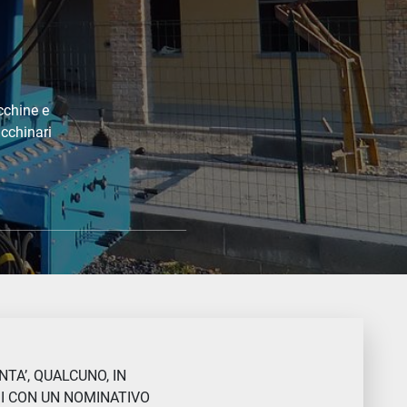
cchine e
acchinari
TA’, QUALCUNO, IN
SI CON UN NOMINATIVO